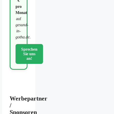
€
pro
Monat
auf
gesund-
in-
gotha.de
.
Sprechen
Sie uns
an!
Werbepartner
/
Sponsoren