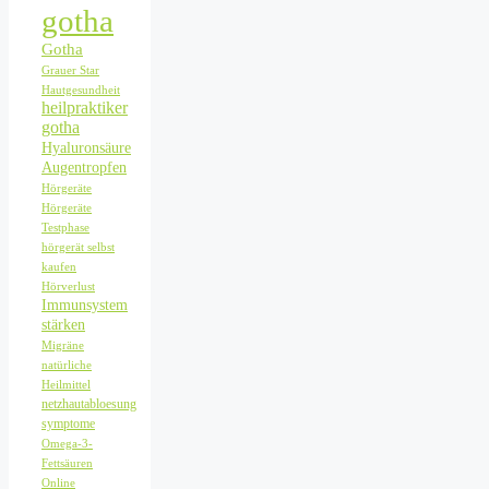
gotha
Gotha
Grauer Star
Hautgesundheit
heilpraktiker
gotha
Hyaluronsäure
Augentropfen
Hörgeräte
Hörgeräte
Testphase
hörgerät selbst
kaufen
Hörverlust
Immunsystem
stärken
Migräne
natürliche
Heilmittel
netzhautabloesung
symptome
Omega-3-
Fettsäuren
Online