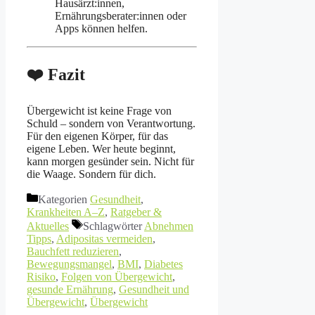
Hausärzt:innen,
Ernährungsberater:innen oder
Apps können helfen.
❤️ Fazit
Übergewicht ist keine Frage von
Schuld – sondern von Verantwortung.
Für den eigenen Körper, für das
eigene Leben. Wer heute beginnt,
kann morgen gesünder sein. Nicht für
die Waage. Sondern für dich.
Kategorien
Gesundheit
,
Krankheiten A–Z
,
Ratgeber &
Aktuelles
Schlagwörter
Abnehmen
Tipps
,
Adipositas vermeiden
,
Bauchfett reduzieren
,
Bewegungsmangel
,
BMI
,
Diabetes
Risiko
,
Folgen von Übergewicht
,
gesunde Ernährung
,
Gesundheit und
Übergewicht
,
Übergewicht