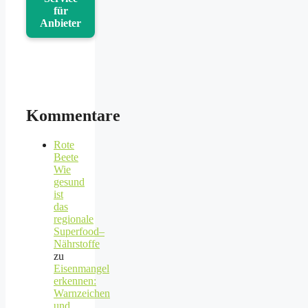
für
Anbieter
Kommentare
Rote
Beete
Wie
gesund
ist
das
regionale
Superfood–
Nährstoffe
zu
Eisenmangel
erkennen:
Warnzeichen
und