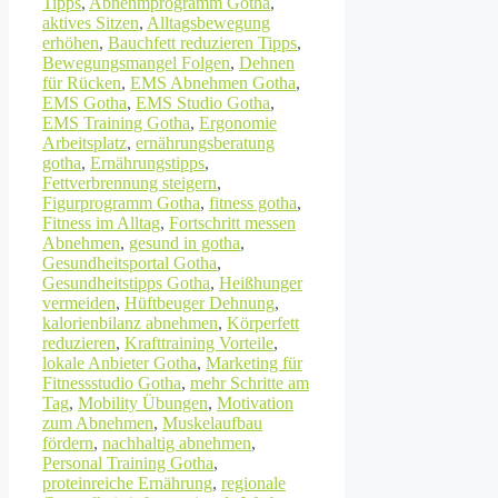
Tipps
,
Abnehmprogramm Gotha
,
aktives Sitzen
,
Alltagsbewegung
erhöhen
,
Bauchfett reduzieren Tipps
,
Bewegungsmangel Folgen
,
Dehnen
für Rücken
,
EMS Abnehmen Gotha
,
EMS Gotha
,
EMS Studio Gotha
,
EMS Training Gotha
,
Ergonomie
Arbeitsplatz
,
ernährungsberatung
gotha
,
Ernährungstipps
,
Fettverbrennung steigern
,
Figurprogramm Gotha
,
fitness gotha
,
Fitness im Alltag
,
Fortschritt messen
Abnehmen
,
gesund in gotha
,
Gesundheitsportal Gotha
,
Gesundheitstipps Gotha
,
Heißhunger
vermeiden
,
Hüftbeuger Dehnung
,
kalorienbilanz abnehmen
,
Körperfett
reduzieren
,
Krafttraining Vorteile
,
lokale Anbieter Gotha
,
Marketing für
Fitnessstudio Gotha
,
mehr Schritte am
Tag
,
Mobility Übungen
,
Motivation
zum Abnehmen
,
Muskelaufbau
fördern
,
nachhaltig abnehmen
,
Personal Training Gotha
,
proteinreiche Ernährung
,
regionale