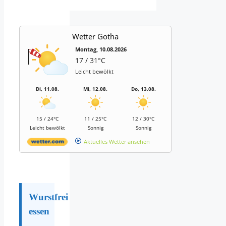
Wetter Gotha
Montag, 10.08.2026
17 / 31°C
Leicht bewölkt
Di, 11.08.
Mi, 12.08.
Do, 13.08.
15 / 24°C
11 / 25°C
12 / 30°C
Leicht bewölkt
Sonnig
Sonnig
Aktuelles Wetter ansehen
Wurstfrei
essen
–