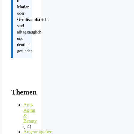
in
Maßen
oder
Gemüseaufstriche
sind
alltagstauglich
und
deutlich
gesünder.
Themen
Anti-
Aging
&
Beauty
(14)
Augenratgeber