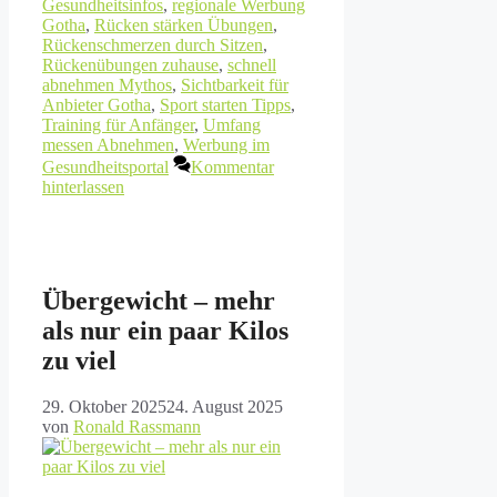
Gesundheitsinfos
,
regionale Werbung
Gotha
,
Rücken stärken Übungen
,
Rückenschmerzen durch Sitzen
,
Rückenübungen zuhause
,
schnell
abnehmen Mythos
,
Sichtbarkeit für
Anbieter Gotha
,
Sport starten Tipps
,
Training für Anfänger
,
Umfang
messen Abnehmen
,
Werbung im
Gesundheitsportal
Kommentar
hinterlassen
Übergewicht – mehr
als nur ein paar Kilos
zu viel
29. Oktober 2025
24. August 2025
von
Ronald Rassmann