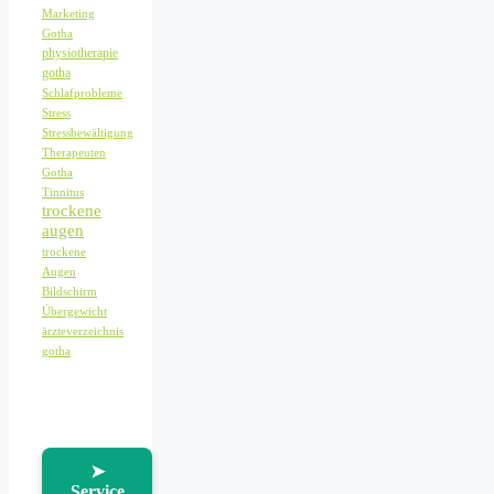
Marketing
Gotha
physiotherapie
gotha
Schlafprobleme
Stress
Stressbewältigung
Therapeuten
Gotha
Tinnitus
trockene
augen
trockene
Augen
Bildschirm
Übergewicht
ärzteverzeichnis
gotha
➤
Service