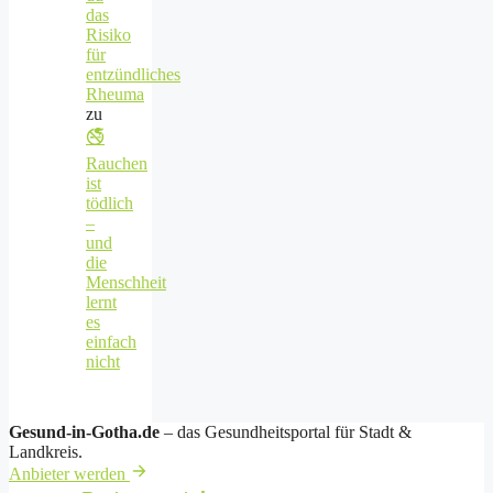
das
Risiko
für
entzündliches
Rheuma
zu
🚭
Rauchen
ist
tödlich
–
und
die
Menschheit
lernt
es
einfach
nicht
Gesund-in-Gotha.de
– das Gesundheitsportal für Stadt &
Landkreis.
Anbieter werden