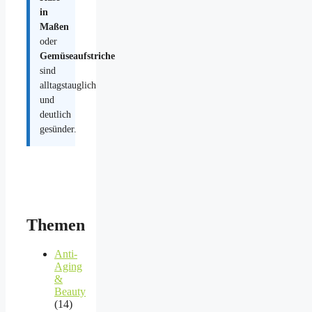
in
Maßen
oder
Gemüseaufstriche
sind
alltagstauglich
und
deutlich
gesünder.
Themen
Anti-
Aging
&
Beauty
(14)