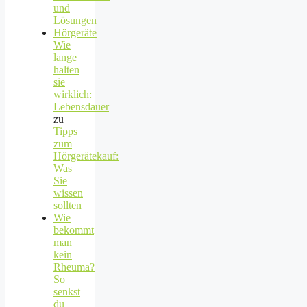
und
Lösungen
Hörgeräte
Wie
lange
halten
sie
wirklich:
Lebensdauer
zu
Tipps
zum
Hörgerätekauf:
Was
Sie
wissen
sollten
Wie
bekommt
man
kein
Rheuma?
So
senkst
du