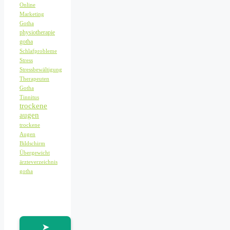
Online
Marketing
Gotha
physiotherapie
gotha
Schlafprobleme
Stress
Stressbewältigung
Therapeuten
Gotha
Tinnitus
trockene
augen
trockene
Augen
Bildschirm
Übergewicht
ärzteverzeichnis
gotha
➤