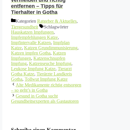
vermeiden und richtig
entfernen – Tipps für
Tierhalter in Gotha
Kategorien
Ratgeber & Aktuelles
,
Tiergesundheit
Schlagwörter
Hauskatzen Impfungen
,
Impfempfehlungen Katze
,
Impfintervalle Katzen
,
Impfplan
Katze
,
Katzen Grundimmunisierung
,
Katzen impfen Gotha
,
Katzen
Impfungen
,
Katzenschnupfen
Impfung
,
Katzenseuche Impfung
,
Leukose Impfung Katze
,
Tierarzt
Gotha Katze
,
Tierärzte Landkreis
Gotha
,
Tollwut Impfung Katze
Alte Medikamente richtig entsorgen
– so geht’s in Gotha
Gesund in Gotha sucht
Gesundheitsexperten als Gastautoren
Schreibe einen Kommentar