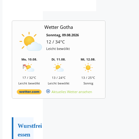
Wetter Gotha
Sonntag, 09.08.2026
12 / 34°C
Leicht bewölkt
Mo, 10.08.
Di, 11.08.
Mi, 12.08.
17 / 32°C
13 / 24°C
13 / 25°C
Leicht bewölkt
Leicht bewölkt
Sonnig
Aktuelles Wetter ansehen
Wurstfrei
essen