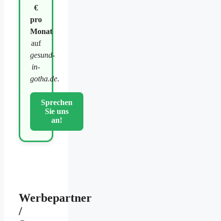
€
pro
Monat
auf
gesund-
in-
gotha.de
.
Sprechen
Sie uns
an!
Werbepartner
/