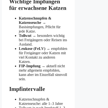
Wichtige Impfungen
für erwachsene Katzen
Katzenschnupfen &
Katzenseuche
→
Basisimpfungen, Pflicht für
jede Katze.
Tollwut
→ besonders wichtig
bei Freigängern oder Reisen ins
Ausland.
Leukose (FeLV)
→ empfohlen
für Freigänger oder Katzen mit
viel Kontakt zu anderen
Katzen.
FIP-Impfung
→ aktuell nicht
mehr allgemein empfohlen,
kann aber im Einzelfall sinnvoll
sein.
Impfintervalle
Katzenschnupfen &
Katzenseuche: alle 1–3 Jahre
Tollwut: je nach Impfstoff 1–3