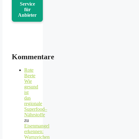
Service
für
Anbieter
Kommentare
Rote
Beete
Wie
gesund
ist
das
regionale
Superfood–
Nährstoffe
zu
Eisenmangel
erkennen:
Warnzeichen