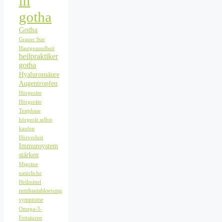
in
gotha
Gotha
Grauer Star
Hautgesundheit
heilpraktiker
gotha
Hyaluronsäure
Augentropfen
Hörgeräte
Hörgeräte
Testphase
hörgerät selbst
kaufen
Hörverlust
Immunsystem
stärken
Migräne
natürliche
Heilmittel
netzhautabloesung
symptome
Omega-3-
Fettsäuren