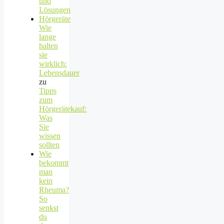
und
Lösungen
Hörgeräte
Wie
lange
halten
sie
wirklich:
Lebensdauer
zu
Tipps
zum
Hörgerätekauf:
Was
Sie
wissen
sollten
Wie
bekommt
man
kein
Rheuma?
So
senkst
du