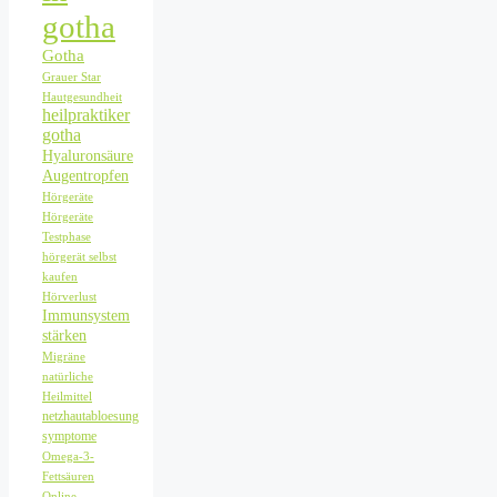
gotha
Gotha
Grauer Star
Hautgesundheit
heilpraktiker
gotha
Hyaluronsäure
Augentropfen
Hörgeräte
Hörgeräte
Testphase
hörgerät selbst
kaufen
Hörverlust
Immunsystem
stärken
Migräne
natürliche
Heilmittel
netzhautabloesung
symptome
Omega-3-
Fettsäuren
Online