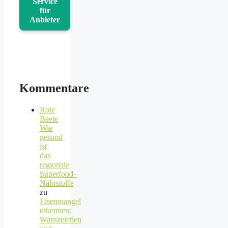
Service
für
Anbieter
Kommentare
Rote
Beete
Wie
gesund
ist
das
regionale
Superfood–
Nährstoffe
zu
Eisenmangel
erkennen:
Warnzeichen