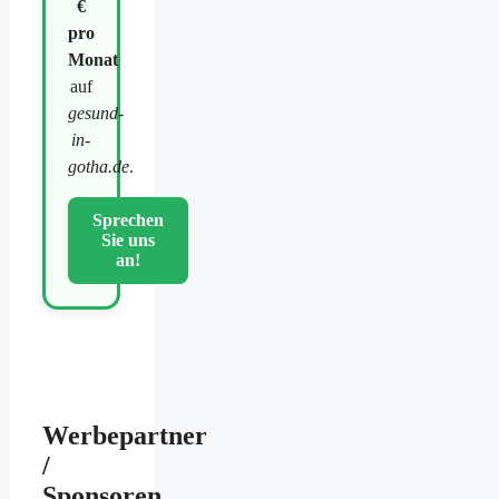
€
pro
Monat
auf
gesund-
in-
gotha.de
.
Sprechen
Sie uns
an!
Werbepartner
/
Sponsoren