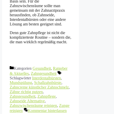
Basis sein. Für die
Zahnzwischenräume sollte man
gemeinsam mit der Zahnarztpraxis
herausfinden, ob Zahnseide,
Interdentalbürsten oder eine andere
Lösung am besten geeignet sind.
Denn gute Zahnpflege ist nicht die
komplizierteste Routine – sondern die,
die man wirklich regelmäßig macht.
Kategorien
Gesundheit
,
Ratgeber
& Aktuelles
,
Zahngesundheit
Schlagwörter
Interdentalbürsten
,
Mundspülung
,
Schallzahnbürste
,
Zahncreme künstlicher Zahnschmelz
,
Zähne richtig putzen
,
Zahngesundheit
,
Zahnpflege
,
Zahnseide Alternative
,
Zahnzwischenräume reinigen
,
Zunge
reinigen
Kommentar hinterlassen