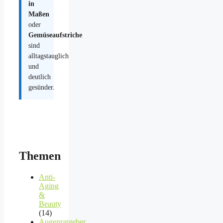
in
Maßen
oder
Gemüseaufstriche
sind
alltagstauglich
und
deutlich
gesünder.
Themen
Anti-
Aging
&
Beauty
(14)
Augenratgeber