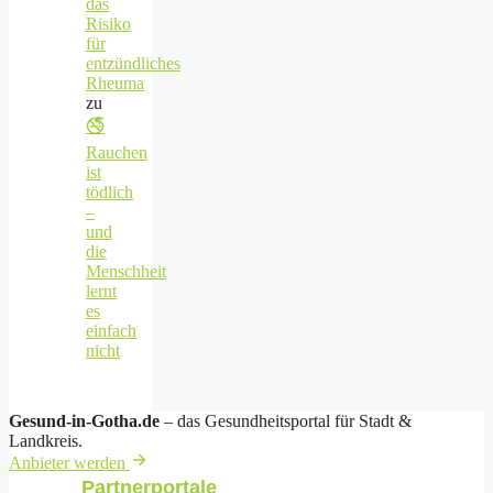
das
Risiko
für
entzündliches
Rheuma
zu
🚭
Rauchen
ist
tödlich
–
und
die
Menschheit
lernt
es
einfach
nicht
Gesund-in-Gotha.de
– das Gesundheitsportal für Stadt &
Landkreis.
Anbieter werden
Partnerportale