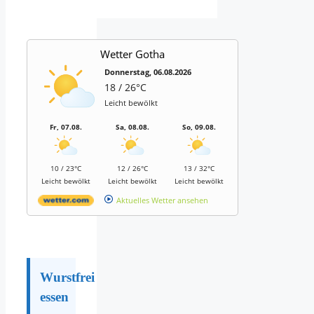
Wetter Gotha
Donnerstag, 06.08.2026
18 / 26°C
Leicht bewölkt
Fr, 07.08.
Sa, 08.08.
So, 09.08.
10 / 23°C
12 / 26°C
13 / 32°C
Leicht bewölkt
Leicht bewölkt
Leicht bewölkt
Aktuelles Wetter ansehen
Wurstfrei
essen