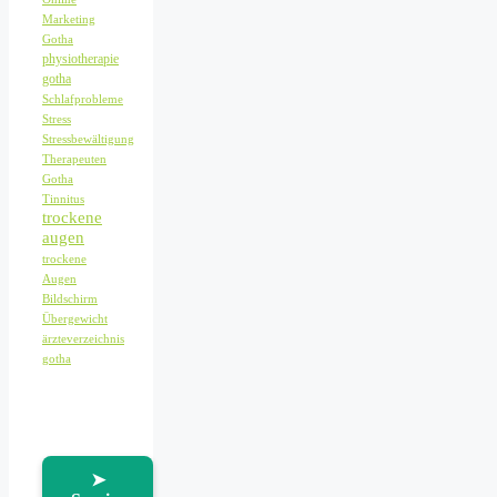
Marketing
Gotha
physiotherapie
gotha
Schlafprobleme
Stress
Stressbewältigung
Therapeuten
Gotha
Tinnitus
trockene
augen
trockene
Augen
Bildschirm
Übergewicht
ärzteverzeichnis
gotha
➤