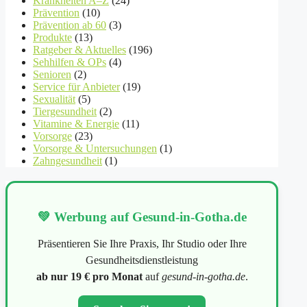
Krankheiten A–Z
(24)
Prävention
(10)
Prävention ab 60
(3)
Produkte
(13)
Ratgeber & Aktuelles
(196)
Sehhilfen & OPs
(4)
Senioren
(2)
Service für Anbieter
(19)
Sexualität
(5)
Tiergesundheit
(2)
Vitamine & Energie
(11)
Vorsorge
(23)
Vorsorge & Untersuchungen
(1)
Zahngesundheit
(1)
💚 Werbung auf Gesund-in-Gotha.de
Präsentieren Sie Ihre Praxis, Ihr Studio oder Ihre
Gesundheitsdienstleistung
ab nur 19 € pro Monat
auf
gesund-in-gotha.de
.