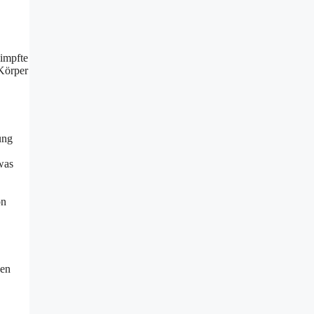
eimpfte
 Körper
ung
was
on
sen