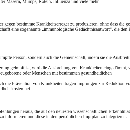
nter Masern, Mumps, Röteln, Influenza und viele mehr.
r gegen bestimmte Krankheitserreger zu produzieren, ohne dass die g
schafft eine sogenannte „immunologische Gedächtnisantwort“, die den
eimpfte Person, sondern auch die Gemeinschaft, indem sie die Ausbreit
erung geimpft ist, wird die Ausbreitung von Krankheiten eingedämmt, 
 Neugeborene oder Menschen mit bestimmten gesundheitlichen
ch die Prävention von Krankheiten tragen Impfungen zur Reduktion v
dheitskosten bei.
pfehlungen heraus, die auf den neuesten wissenschaftlichen Erkenntnis
zu informieren und diese in den persönlichen Impfplan zu integrieren.