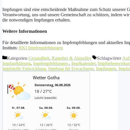
Impfungen sind eine entscheidende Maßnahme zum Schutz unserer Gesu
Verantwortung, uns und unsere Gemeinschaft zu schützen, indem wir 
die notwendigen Impfungen erhalten.
Weitere Informationen
Für detaillierte Informationen zu Impfempfehlungen und aktuellen Im
Instituts:
RKI Impfempfehlungen
Kategorien
Gesundheit
,
Ratgeber & Aktuelles
Schlagwörter
Auf
Impfaufklärung
,
Impfempfehlungen.
,
Impfkalender
,
Impfnebenwirku
Impfstoffe Entwicklung
,
Impfung für Erwachsene
,
Impfungen
,
Impfze
Wetter Gotha
Donnerstag, 06.08.2026
18 / 27°C
Leicht bewölkt
Fr, 07.08.
Sa, 08.08.
So, 09.08.
10 / 24°C
12 / 26°C
13 / 32°C