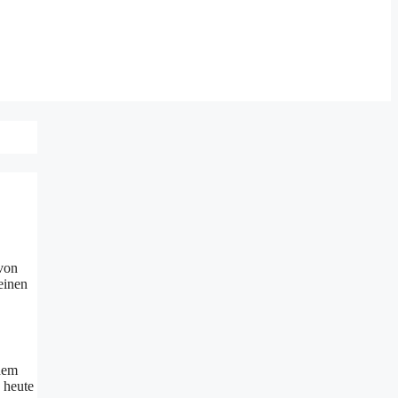
von
einen
tdem
 heute