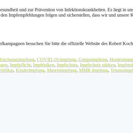
ndheit und zur Prävention von Infektionskrankheiten. Es liegt in un
den Impfempfehlungen folgen und sicherstellen, dass wir und unsere 
pfkampagnen besuchen Sie bitte die offizielle Website des Robert Koch
frischungsimpfung
,
COVID-19-Impfung
,
Grippeimpfung
,
Herdenimmu
ngen
,
Impfpflicht
,
Impfrisiken
,
Impfschutz
,
Impfschutz stärken
,
Impfstof
rtifikat
,
Kinderimpfung
,
Masernimpfung
,
MMR-Impfung
,
Tetanusimp