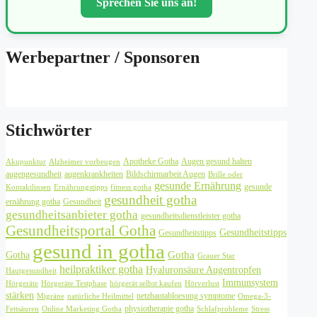
Sprechen Sie uns an!
Werbepartner / Sponsoren
Stichwörter
Apotheke Gotha
Augen gesund halten
Akupunktur
Alzheimer vorbeugen
augengesundheit
augenkrankheiten
Bildschirmarbeit Augen
Brille oder
gesunde Ernährung
gesunde
Kontaktlinsen
Ernährungstipps
fitness gotha
gesundheit gotha
ernährung gotha
Gesundheit
gesundheitsanbieter gotha
gesundheitsdienstleister gotha
Gesundheitsportal Gotha
Gesundheitstipps
Gesundheitstipps
gesund in gotha
Gotha
Gotha
Grauer Star
heilpraktiker gotha
Hyaluronsäure Augentropfen
Hautgesundheit
Immunsystem
Hörgeräte
Hörgeräte Testphase
hörgerät selbst kaufen
Hörverlust
stärken
netzhautabloesung symptome
Migräne
natürliche Heilmittel
Omega-3-
physiotherapie gotha
Fettsäuren
Online Marketing Gotha
Schlafprobleme
Stress