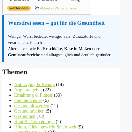
Leicht bewölkt
Leicht bewölkt
Sonnig
Aktuelles Wetter ansehen
Wurstfrei essen – gut für die Gesundheit
Weniger Wurst bedeutet weniger Salz, Zusatzstoffe und
verarbeitetes Fleisch.
Alternativen wie
Ei, Frischkäse, Käse in Maßen
oder
Gemüseaufstriche
sind alltagstauglich und deutlich gesünder.
Themen
Anti-Aging & Beauty
(14)
Augenratgeber
(22)
Ernährung & Fitness
(30)
Familie/Kinder
(6)
Gesund alt werden
(12)
Gesund arbeiten
(5)
Gesundheit
(73)
Haut & Dermatologie
(2)
Hören, Gleichgewicht & Umwelt
(9)