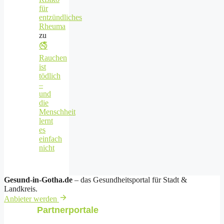
für
entzündliches
Rheuma
zu
🚭
Rauchen
ist
tödlich
–
und
die
Menschheit
lernt
es
einfach
nicht
Gesund-in-Gotha.de
– das Gesundheitsportal für Stadt &
Landkreis.
Anbieter werden
Partnerportale