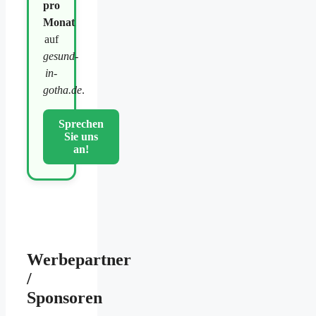
pro
Monat
auf
gesund-
in-
gotha.de
.
Sprechen
Sie uns
an!
Werbepartner
/
Sponsoren