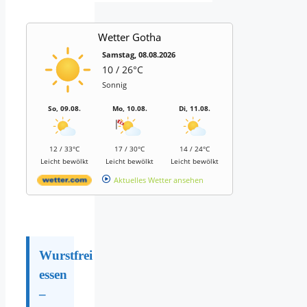
Wetter Gotha
Samstag, 08.08.2026
10 / 26°C
Sonnig
So, 09.08.
Mo, 10.08.
Di, 11.08.
12 / 33°C
17 / 30°C
14 / 24°C
Leicht bewölkt
Leicht bewölkt
Leicht bewölkt
Aktuelles Wetter ansehen
Wurstfrei
essen
–