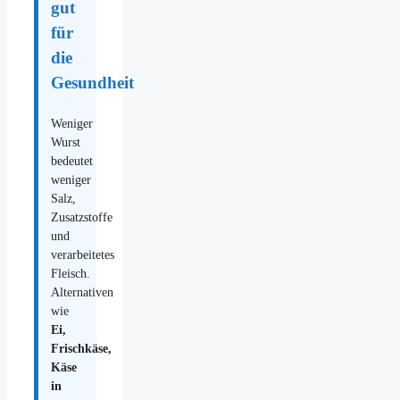
gut
für
die
Gesundheit
Weniger
Wurst
bedeutet
weniger
Salz,
Zusatzstoffe
und
verarbeitetes
Fleisch.
Alternativen
wie
Ei,
Frischkäse,
Käse
in