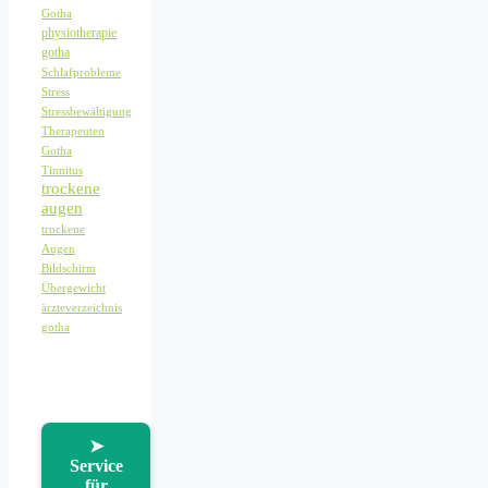
Gotha
physiotherapie
gotha
Schlafprobleme
Stress
Stressbewältigung
Therapeuten
Gotha
Tinnitus
trockene
augen
trockene
Augen
Bildschirm
Übergewicht
ärzteverzeichnis
gotha
➤
Service
für