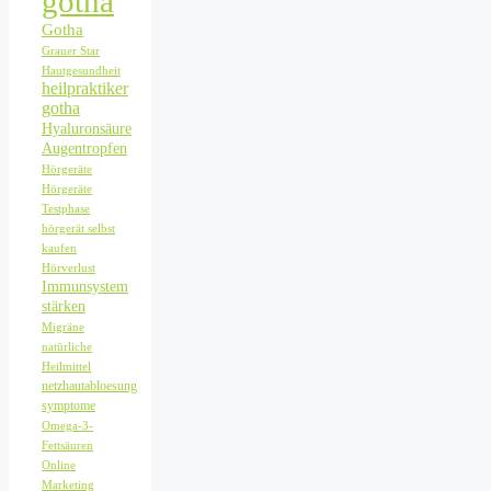
gotha
Gotha
Grauer Star
Hautgesundheit
heilpraktiker
gotha
Hyaluronsäure
Augentropfen
Hörgeräte
Hörgeräte
Testphase
hörgerät selbst
kaufen
Hörverlust
Immunsystem
stärken
Migräne
natürliche
Heilmittel
netzhautabloesung
symptome
Omega-3-
Fettsäuren
Online
Marketing