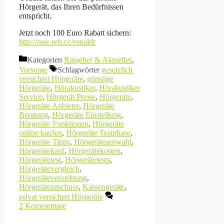
Hörgerät, das Ihren Bedürfnissen
entspricht.
Jetzt noch 100 Euro Rabatt sichern:
http://mse.refr.cc/ronaldr
Kategorien
Ratgeber & Aktuelles
,
Vorsorge
Schlagwörter
gesetzlich
versichert Hörgeräte
,
günstige
Hörgeräte
,
Hörakustiker
,
Hörakustiker
Service
,
Hörgerät Preise
,
Hörgeräte
,
Hörgeräte Anbieter
,
Hörgeräte
Beratung
,
Hörgeräte Einstellung
,
Hörgeräte Funktionen
,
Hörgeräte
online kaufen
,
Hörgeräte Testphase
,
Hörgeräte Tipps
,
Hörgeräteauswahl
,
Hörgerätekauf
,
Hörgerätekosten
,
Hörgerätetest
,
Hörgerätetests
,
Hörgerätevergleich
,
Hörgeräteverordnung
,
Hörgerätezuschuss
,
Kassengeräte
,
privat versichert Hörgeräte
2 Kommentare