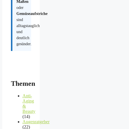
Maßen
oder
Gemüseaufstriche
sind
alltagstauglich
und
deutlich
gesünder.
Themen
Anti-
Aging
&
Beauty
(14)
Augenratgeber
(22)