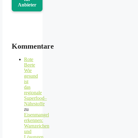
Anbieter
Kommentare
Rote
Beete
Wie
gesund
ist
das
regionale
Superfood–
Nährstoffe
zu
Eisenmangel
erkennen:
Warnzeichen
und
Lösungen