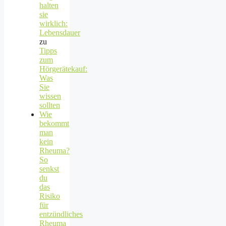
halten
sie
wirklich:
Lebensdauer
zu
Tipps
zum
Hörgerätekauf:
Was
Sie
wissen
sollten
Wie
bekommt
man
kein
Rheuma?
So
senkst
du
das
Risiko
für
entzündliches
Rheuma