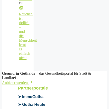
zu
🚭
Rauchen
ist
tödlich
–
und
die
Menschheit
lernt
es
einfach
nicht
Gesund-in-Gotha.de
– das Gesundheitsportal für Stadt &
Landkreis.
Anbieter werden
Partnerportale
➤ ImmoGotha
➤ Gotha Heute