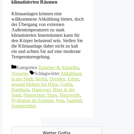
klimatisierten Räumen
Klimaanlagen können eine
willkommene Abkühlung bieten, doch
der Übergang von extremen
Außentemperaturen zu stark
klimatisierten Innenräumen kann für
den Körper belastend sein. Stellen Sie
die Klimaanlage daher nicht zu kalt
ein und achten Sie auf eine moderate
Temperaturregelung.
Kategorien
Ratgeber & Aktuelles
,
Vorsorge
Schlagwörter
Abkühlung
in der Stadt
,
Berlin
,
Dresden
,
Erfurt
,
gesund bleiben bei Hitze
,
Gotha
,
Hamburg
,
Hannvoer
,
Hitze in der
Stadt
,
Hitzeschutz Tipps
,
Hitzewelle
,
Hydration im Sommer
,
Jena
,
Saalfeld
,
Sommerhitze
Wetter Gotha