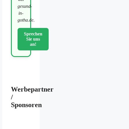
gesund-
in-
gotha.de
.
Sprechen
Sie uns
an!
Werbepartner
/
Sponsoren