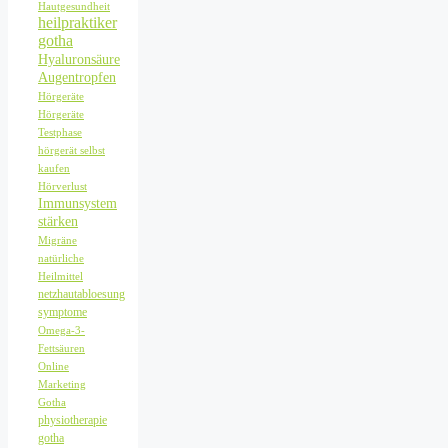
Hautgesundheit
heilpraktiker
gotha
Hyaluronsäure
Augentropfen
Hörgeräte
Hörgeräte
Testphase
hörgerät selbst
kaufen
Hörverlust
Immunsystem
stärken
Migräne
natürliche
Heilmittel
netzhautabloesung
symptome
Omega-3-
Fettsäuren
Online
Marketing
Gotha
physiotherapie
gotha