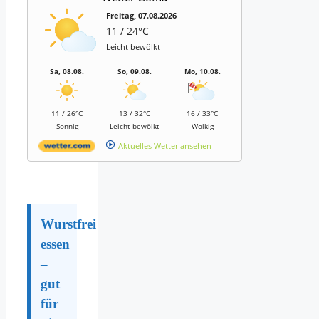
Freitag, 07.08.2026
11 / 24°C
Leicht bewölkt
Sa, 08.08.
So, 09.08.
Mo, 10.08.
11 / 26°C
13 / 32°C
16 / 33°C
Sonnig
Leicht bewölkt
Wolkig
Aktuelles Wetter ansehen
Wurstfrei
essen
–
gut
für