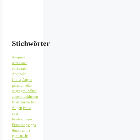
Stichwörter
Akupunktur
Alzheimer
vorbeugen
Apotheke
Gotha
Augen
gesund halten
augengesundheit
augenkrankheiten
Bildschirmarbeit
Augen
Brille
oder
Kontaktlinsen
Ernährungstipps
fitness gotha
gesunde