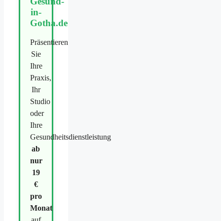
Gesund-
in-
Gotha.de
Präsentieren
Sie
Ihre
Praxis,
Ihr
Studio
oder
Ihre
Gesundheitsdienstleistung
ab
nur
19
€
pro
Monat
auf