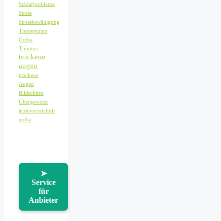
Schlafprobleme
Stress
Stressbewältigung
Therapeuten
Gotha
Tinnitus
trockene
augen
trockene
Augen
Bildschirm
Übergewicht
ärzteverzeichnis
gotha
➤
Service
für
Anbieter