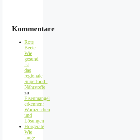
Kommentare
Rote
Beete
Wie
gesund
ist
das
regionale
Superfood–
Nährstoffe
zu
Eisenmangel
erkennen:
Warnzeichen
und
Lösungen
Hörgeräte
Wie
lange