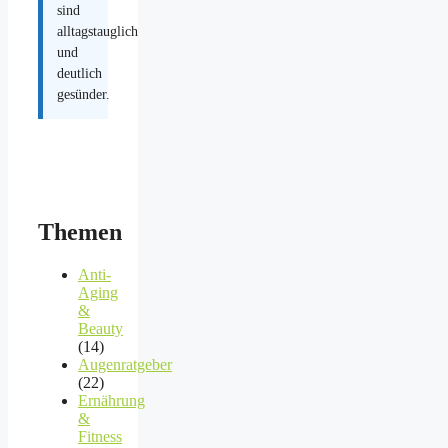
sind
alltagstauglich
und
deutlich
gesünder.
Themen
Anti-
Aging
&
Beauty
(14)
Augenratgeber
(22)
Ernährung
&
Fitness