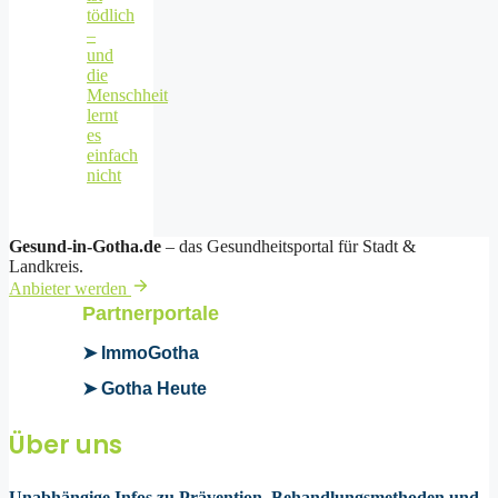
tödlich
–
und
die
Menschheit
lernt
es
einfach
nicht
Gesund-in-Gotha.de
– das Gesundheitsportal für Stadt &
Landkreis.
Anbieter werden
Partnerportale
➤ ImmoGotha
➤ Gotha Heute
Über uns
Unabhängige Infos zu Prävention, Behandlungsmethoden und