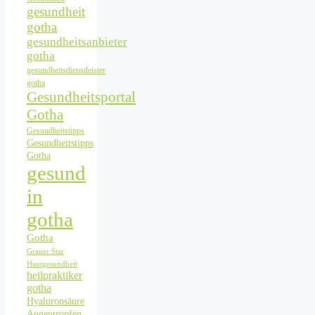
gesundheit
gotha
gesundheitsanbieter
gotha
gesundheitsdienstleister
gotha
Gesundheitsportal
Gotha
Gesundheitstipps
Gesundheitstipps
Gotha
gesund
in
gotha
Gotha
Grauer Star
Hautgesundheit
heilpraktiker
gotha
Hyaluronsäure
Augentropfen