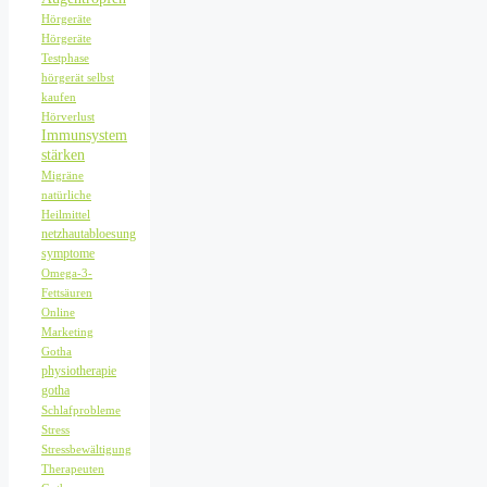
Hörgeräte
Hörgeräte
Testphase
hörgerät selbst
kaufen
Hörverlust
Immunsystem
stärken
Migräne
natürliche
Heilmittel
netzhautabloesung
symptome
Omega-3-
Fettsäuren
Online
Marketing
Gotha
physiotherapie
gotha
Schlafprobleme
Stress
Stressbewältigung
Therapeuten