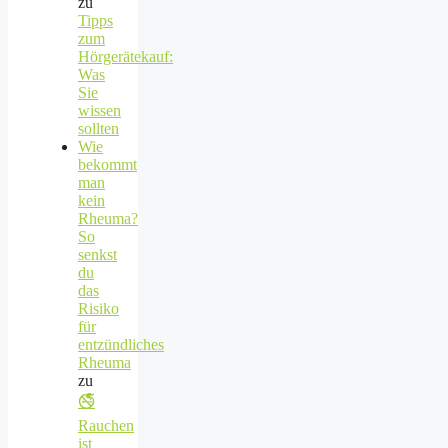
zu
Tipps
zum
Hörgerätekauf:
Was
Sie
wissen
sollten
Wie
bekommt
man
kein
Rheuma?
So
senkst
du
das
Risiko
für
entzündliches
Rheuma
zu
🚭
Rauchen
ist