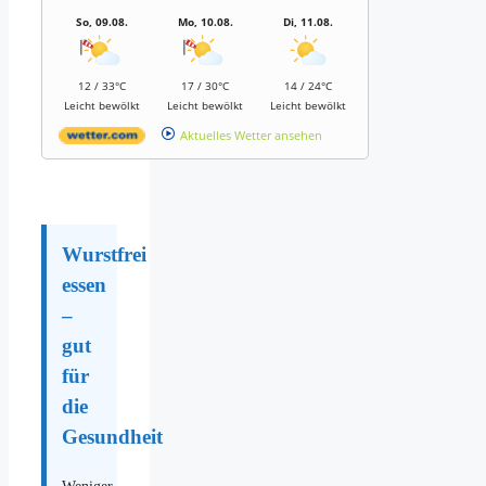
So, 09.08.
Mo, 10.08.
Di, 11.08.
12 / 33°C
17 / 30°C
14 / 24°C
Leicht bewölkt
Leicht bewölkt
Leicht bewölkt
Aktuelles Wetter ansehen
Wurstfrei
essen
–
gut
für
die
Gesundheit