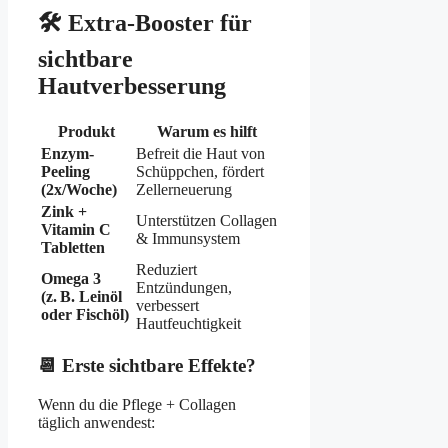
🛠️ Extra-Booster für
sichtbare
Hautverbesserung
Produkt
Warum es hilft
Enzym-
Befreit die Haut von
Peeling
Schüppchen, fördert
(2x/Woche)
Zellerneuerung
Zink +
Unterstützen Collagen
Vitamin C
& Immunsystem
Tabletten
Reduziert
Omega 3
Entzündungen,
(z. B. Leinöl
verbessert
oder Fischöl)
Hautfeuchtigkeit
📆 Erste sichtbare Effekte?
Wenn du die Pflege + Collagen
täglich anwendest: