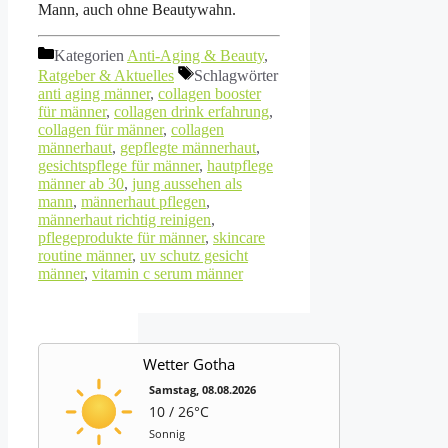
Mann, auch ohne Beautywahn.
Kategorien
Anti-Aging & Beauty
,
Ratgeber & Aktuelles
Schlagwörter
anti aging männer
,
collagen booster
für männer
,
collagen drink erfahrung
,
collagen für männer
,
collagen
männerhaut
,
gepflegte männerhaut
,
gesichtspflege für männer
,
hautpflege
männer ab 30
,
jung aussehen als
mann
,
männerhaut pflegen
,
männerhaut richtig reinigen
,
pflegeprodukte für männer
,
skincare
routine männer
,
uv schutz gesicht
männer
,
vitamin c serum männer
Wetter Gotha
Samstag, 08.08.2026
10 / 26°C
Sonnig