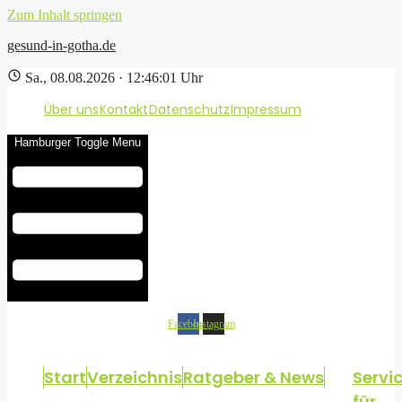
Zum Inhalt springen
gesund-in-gotha.de
Sa., 08.08.2026 · 12:46:02 Uhr
Über uns
Kontakt
Datenschutz
Impressum
Hamburger Toggle Menu
Facebook
Instagram
Start
Verzeichnis
Ratgeber & News
Servi
für