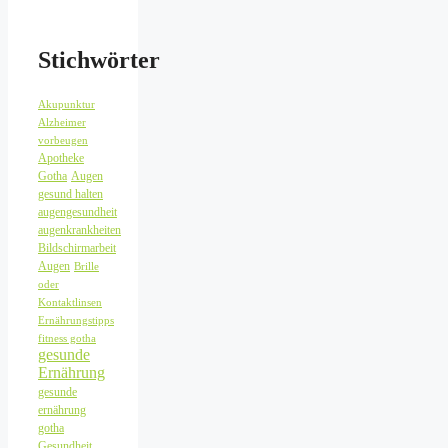
Stichwörter
Akupunktur
Alzheimer
vorbeugen
Apotheke
Gotha
Augen
gesund halten
augengesundheit
augenkrankheiten
Bildschirmarbeit
Augen
Brille
oder
Kontaktlinsen
Ernährungstipps
fitness gotha
gesunde
Ernährung
gesunde
ernährung
gotha
Gesundheit