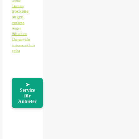
Gotha
Tinnitus
trockene
augen
trockene
Augen
Bildschirm
Übergewicht
ärzteverzeichnis
gotha
➤
Service
für
Anbieter