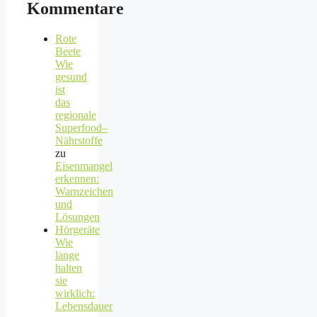
Kommentare
Rote
Beete
Wie
gesund
ist
das
regionale
Superfood–
Nährstoffe
zu
Eisenmangel
erkennen:
Warnzeichen
und
Lösungen
Hörgeräte
Wie
lange
halten
sie
wirklich:
Lebensdauer