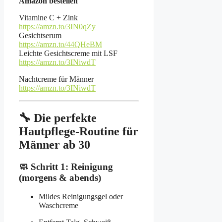
Amazon bestellen
Vitamine C + Zink
https://amzn.to/3IN0qZy
Gesichtserum
https://amzn.to/44QHeBM
Leichte Gesichtscreme mit LSF
https://amzn.to/3INiwdT
Nachtcreme für Männer
https://amzn.to/3INiwdT
🔧 Die perfekte
Hautpflege-Routine für
Männer ab 30
🧼 Schritt 1: Reinigung
(morgens & abends)
Mildes Reinigungsgel oder
Waschcreme