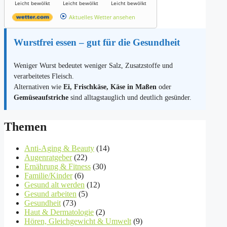
Leicht bewölkt
Leicht bewölkt
Leicht bewölkt
Aktuelles Wetter ansehen
Wurstfrei essen – gut für die Gesundheit
Weniger Wurst bedeutet weniger Salz, Zusatzstoffe und
verarbeitetes Fleisch.
Alternativen wie
Ei, Frischkäse, Käse in Maßen
oder
Gemüseaufstriche
sind alltagstauglich und deutlich gesünder.
Themen
Anti-Aging & Beauty
(14)
Augenratgeber
(22)
Ernährung & Fitness
(30)
Familie/Kinder
(6)
Gesund alt werden
(12)
Gesund arbeiten
(5)
Gesundheit
(73)
Haut & Dermatologie
(2)
Hören, Gleichgewicht & Umwelt
(9)