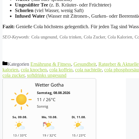
Ungesüßter Tee
(z. B. Kräuter- oder Früchtetee)
Schorlen
(viel Wasser, wenig Saft)
Infused Water
(Wasser mit Zitronen-, Gurken- oder Beerenstü
Fazit:
Genieße Cola höchstens gelegentlich. Für jeden Tag sind Wasser
SEO-Keywords:
Cola ungesund, Cola trinken, Cola Zucker, Cola Kalorien, Co
Kategorien
Ernährung & Fitness
,
Gesundheit
,
Ratgeber & Aktuelle
kalorien
,
cola knochen
,
cola koffein
,
cola nachteile
,
cola phosphorsäu
cola zucker
,
softdrinks ungesund
Wetter Gotha
Samstag, 08.08.2026
11 / 26°C
Sonnig
So, 09.08.
Mo, 10.08.
Di, 11.08.
13 / 33°C
19 / 32°C
15 / 23°C