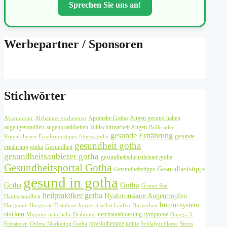
Sprechen Sie uns an!
Werbepartner / Sponsoren
Stichwörter
Apotheke Gotha
Augen gesund halten
Akupunktur
Alzheimer vorbeugen
augengesundheit
augenkrankheiten
Bildschirmarbeit Augen
Brille oder
gesunde Ernährung
gesunde
Kontaktlinsen
Ernährungstipps
fitness gotha
gesundheit gotha
ernährung gotha
Gesundheit
gesundheitsanbieter gotha
gesundheitsdienstleister gotha
Gesundheitsportal Gotha
Gesundheitstipps
Gesundheitstipps
gesund in gotha
Gotha
Gotha
Grauer Star
heilpraktiker gotha
Hyaluronsäure Augentropfen
Hautgesundheit
Immunsystem
Hörgeräte
Hörgeräte Testphase
hörgerät selbst kaufen
Hörverlust
stärken
netzhautabloesung symptome
Migräne
natürliche Heilmittel
Omega-3-
physiotherapie gotha
Fettsäuren
Online Marketing Gotha
Schlafprobleme
Stress