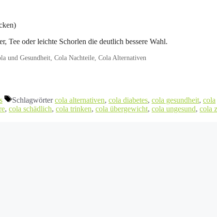
cken)
, Tee oder leichte Schorlen die deutlich bessere Wahl.
la und Gesundheit, Cola Nachteile, Cola Alternativen
s
Schlagwörter
cola alternativen
,
cola diabetes
,
cola gesundheit
,
cola
re
,
cola schädlich
,
cola trinken
,
cola übergewicht
,
cola ungesund
,
cola 