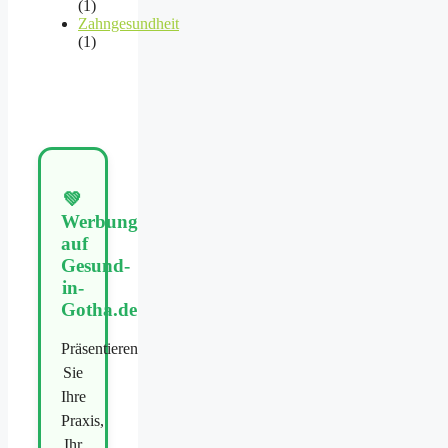
(1)
Zahngesundheit
(1)
💚
Werbung
auf
Gesund-
in-
Gotha.de
Präsentieren
Sie
Ihre
Praxis,
Ihr