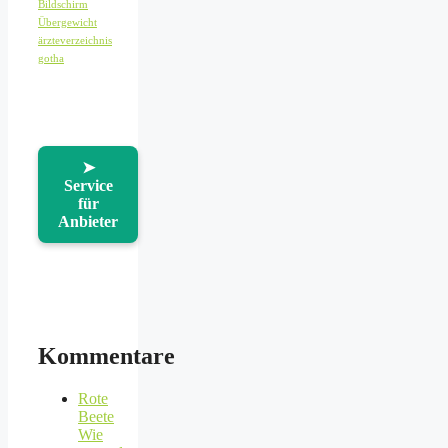
Bildschirm
Übergewicht
ärzteverzeichnis
gotha
➤
Service
für
Anbieter
Kommentare
Rote
Beete
Wie