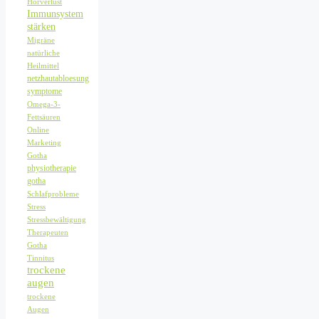
Hörverlust
Immunsystem
stärken
Migräne
natürliche
Heilmittel
netzhautabloesung
symptome
Omega-3-
Fettsäuren
Online
Marketing
Gotha
physiotherapie
gotha
Schlafprobleme
Stress
Stressbewältigung
Therapeuten
Gotha
Tinnitus
trockene
augen
trockene
Augen