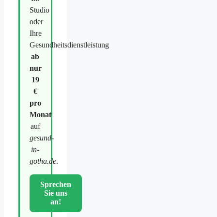
Studio
oder
Ihre
Gesundheitsdienstleistung
ab
nur
19
€
pro
Monat
auf
gesund-
in-
gotha.de
.
Sprechen
Sie uns
an!