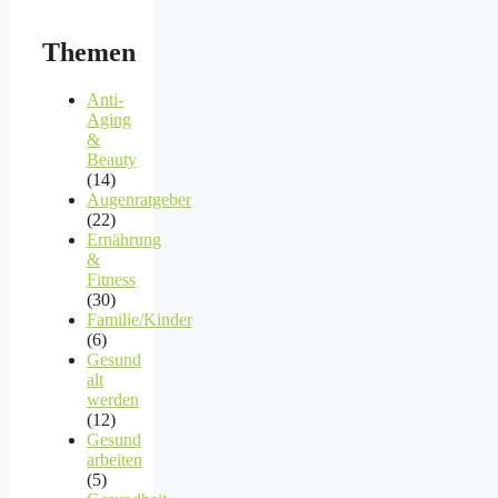
Themen
Anti-
Aging
&
Beauty
(14)
Augenratgeber
(22)
Ernährung
&
Fitness
(30)
Familie/Kinder
(6)
Gesund
alt
werden
(12)
Gesund
arbeiten
(5)