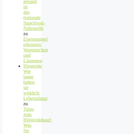
gesund
ist
das
regionale
Superfood–
Nährstoffe
zu
Eisenmangel
erkennen:
Warnzeichen
und
Lösungen
Hörgeräte
Wie
lange
halten
sie
wirklich:
Lebensdauer
zu
Tipps
zum
Hörgerätekauf:
Was
Sie