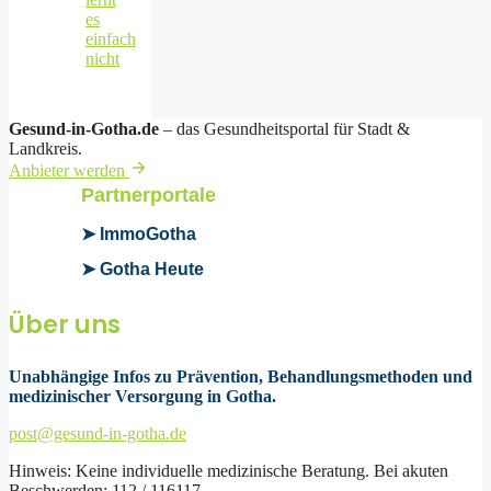
es
einfach
nicht
Gesund-in-Gotha.de
– das Gesundheitsportal für Stadt &
Landkreis.
Anbieter werden
Partnerportale
➤ ImmoGotha
➤ Gotha Heute
Über uns
Unabhängige Infos zu Prävention, Behandlungsmethoden und
medizinischer Versorgung in Gotha.
post@gesund-in-gotha.de
Hinweis: Keine individuelle medizinische Beratung. Bei akuten
Beschwerden: 112 / 116117.