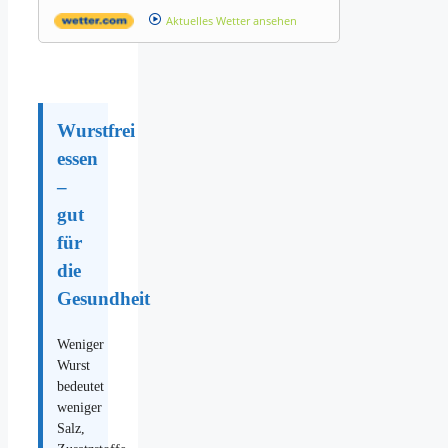
Aktuelles Wetter ansehen
Wurstfrei
essen
–
gut
für
die
Gesundheit
Weniger
Wurst
bedeutet
weniger
Salz,