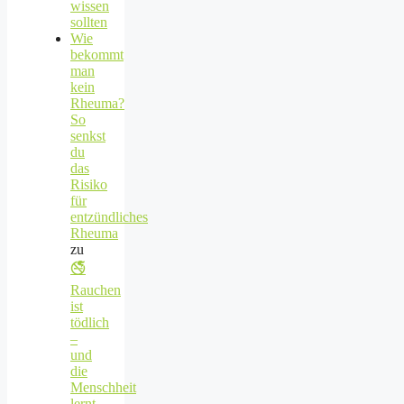
wissen
sollten
Wie
bekommt
man
kein
Rheuma?
So
senkst
du
das
Risiko
für
entzündliches
Rheuma
zu
🚭
Rauchen
ist
tödlich
–
und
die
Menschheit
lernt