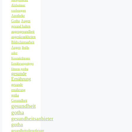
Alzheimer
vorbeugen
Apotheke
Gotha
Augen
gesund halten
augengesundheit
augenkrankheiten
Bildschirmarbeit
Augen
Brille
oder
Kontaktlinsen
Ernährungstipps
fitness gotha
gesunde
Ernährung
gesunde
ernährung
gotha
Gesundheit
gesundheit
gotha
gesundheitsanbieter
gotha
gesundheitsdienstleister