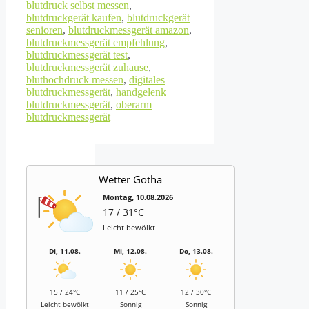
blutdruck selbst messen
,
blutdruckgerät kaufen
,
blutdruckgerät
senioren
,
blutdruckmessgerät amazon
,
blutdruckmessgerät empfehlung
,
blutdruckmessgerät test
,
blutdruckmessgerät zuhause
,
bluthochdruck messen
,
digitales
blutdruckmessgerät
,
handgelenk
blutdruckmessgerät
,
oberarm
blutdruckmessgerät
Wetter Gotha
Montag, 10.08.2026
17 / 31°C
Leicht bewölkt
Di, 11.08.
Mi, 12.08.
Do, 13.08.
15 / 24°C
11 / 25°C
12 / 30°C
Leicht bewölkt
Sonnig
Sonnig