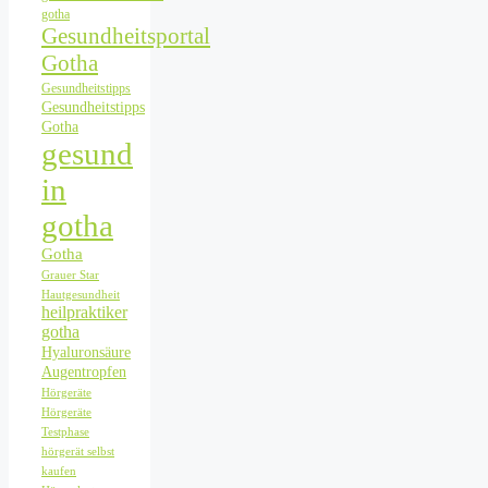
gotha
Gesundheitsportal
Gotha
Gesundheitstipps
Gesundheitstipps
Gotha
gesund
in
gotha
Gotha
Grauer Star
Hautgesundheit
heilpraktiker
gotha
Hyaluronsäure
Augentropfen
Hörgeräte
Hörgeräte
Testphase
hörgerät selbst
kaufen