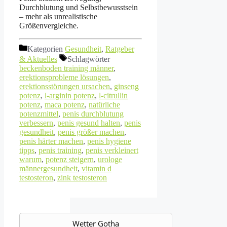
Durchblutung und Selbstbewusstsein
– mehr als unrealistische
Größenvergleiche.
Kategorien
Gesundheit
,
Ratgeber
& Aktuelles
Schlagwörter
beckenboden training männer
,
erektionsprobleme lösungen
,
erektionsstörungen ursachen
,
ginseng
potenz
,
l-arginin potenz
,
l-citrullin
potenz
,
maca potenz
,
natürliche
potenzmittel
,
penis durchblutung
verbessern
,
penis gesund halten
,
penis
gesundheit
,
penis größer machen
,
penis härter machen
,
penis hygiene
tipps
,
penis training
,
penis verkleinert
warum
,
potenz steigern
,
urologe
männergesundheit
,
vitamin d
testosteron
,
zink testosteron
Wetter Gotha