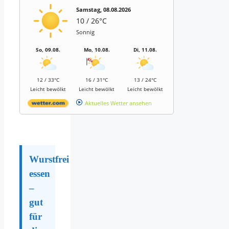
Samstag, 08.08.2026
10 / 26°C
Sonnig
So, 09.08.
Mo, 10.08.
Di, 11.08.
12 / 33°C
16 / 31°C
13 / 24°C
Leicht bewölkt
Leicht bewölkt
Leicht bewölkt
Aktuelles Wetter ansehen
Wurstfrei
essen
–
gut
für