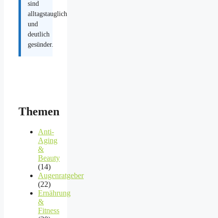
sind
alltagstauglich
und
deutlich
gesünder.
Themen
Anti-
Aging
&
Beauty
(14)
Augenratgeber
(22)
Ernährung
&
Fitness