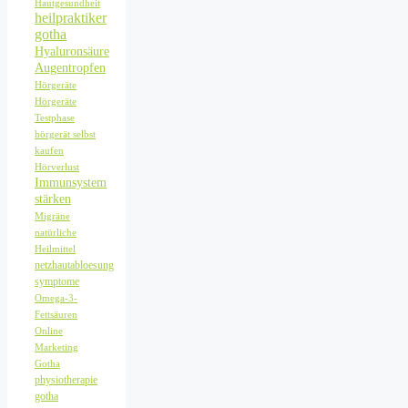
Hautgesundheit
heilpraktiker
gotha
Hyaluronsäure
Augentropfen
Hörgeräte
Hörgeräte
Testphase
hörgerät selbst
kaufen
Hörverlust
Immunsystem
stärken
Migräne
natürliche
Heilmittel
netzhautabloesung
symptome
Omega-3-
Fettsäuren
Online
Marketing
Gotha
physiotherapie
gotha