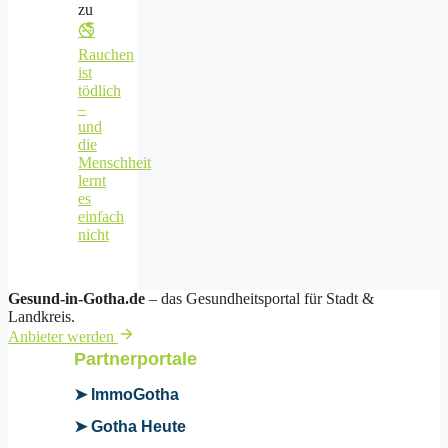
zu
🚭
Rauchen
ist
tödlich
–
und
die
Menschheit
lernt
es
einfach
nicht
Gesund-in-Gotha.de
– das Gesundheitsportal für Stadt &
Landkreis.
Anbieter werden
Partnerportale
➤ ImmoGotha
➤ Gotha Heute