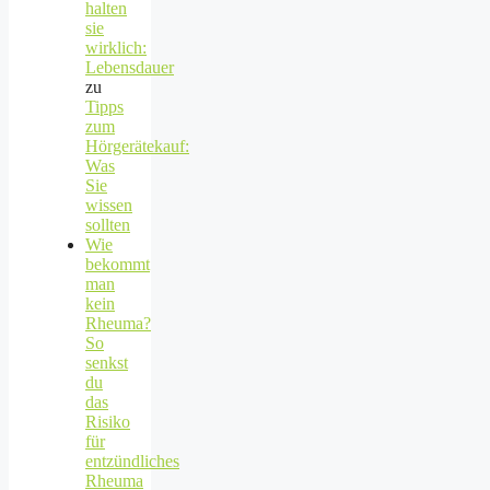
halten
sie
wirklich:
Lebensdauer
zu
Tipps
zum
Hörgerätekauf:
Was
Sie
wissen
sollten
Wie
bekommt
man
kein
Rheuma?
So
senkst
du
das
Risiko
für
entzündliches
Rheuma