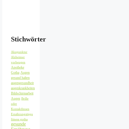
Stichwörter
Akupunktur
Alzheimer
vorbeugen
Apotheke
Gotha
Augen
gesund halten
augengesundheit
augenkrankheiten
Bildschirmarbeit
Augen
Brille
oder
Kontaktlinsen
Ernährungstipps
fitness gotha
gesunde