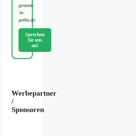
gesund-
in-
gotha.de
.
Sprechen
Sie uns
an!
Werbepartner
/
Sponsoren