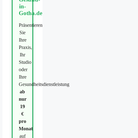
in-
Gotha.de
Präsentieren
Sie
Ihre
Praxis,
Ihr
Studio
oder
Ihre
Gesundheitsdienstleistung
ab
nur
19
€
pro
Monat
auf