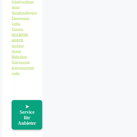
Schlafprobleme
Stress
Stressbewältigung
Therapeuten
Gotha
Tinnitus
trockene
augen
trockene
Augen
Bildschirm
Übergewicht
ärzteverzeichnis
gotha
➤
Service
für
Anbieter