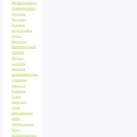
Hyaluronsäure
Augentropfen
Hörgeräte
Hörgeräte
Testphase
hörgerät selbst
kaufen
Hörverlust
Immunsystem
stärken
Migräne
natürliche
Heilmittel
netzhautabloesung
symptome
Omega-3-
Fettsäuren
Online
Marketing
Gotha
physiotherapie
gotha
Schlafprobleme
Stress
Stressbewältigung