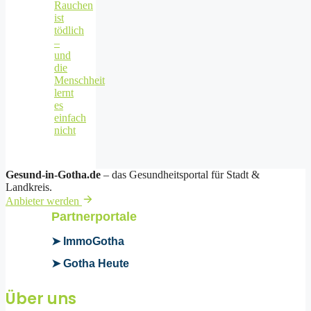
Rauchen
ist
tödlich
–
und
die
Menschheit
lernt
es
einfach
nicht
Gesund-in-Gotha.de
– das Gesundheitsportal für Stadt &
Landkreis.
Anbieter werden
Partnerportale
➤ ImmoGotha
➤ Gotha Heute
Über uns