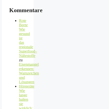
Kommentare
Rote
Beete
Wie
gesund
ist
das
regionale
Superfood–
Nährstoffe
zu
Eisenmangel
erkennen:
Warnzeichen
und
Lösungen
Hörgeräte
Wie
lange
halten
sie
wirklich: