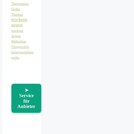
Therapeuten
Gotha
Tinnitus
trockene
augen
trockene
Augen
Bildschirm
Übergewicht
ärzteverzeichnis
gotha
➤
Service
für
Anbieter