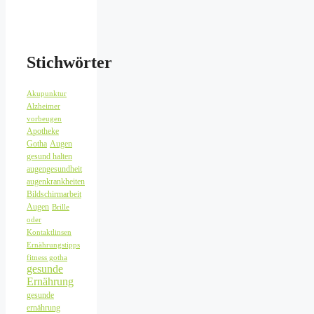
Stichwörter
Akupunktur
Alzheimer
vorbeugen
Apotheke
Gotha
Augen
gesund halten
augengesundheit
augenkrankheiten
Bildschirmarbeit
Augen
Brille
oder
Kontaktlinsen
Ernährungstipps
fitness gotha
gesunde
Ernährung
gesunde
ernährung