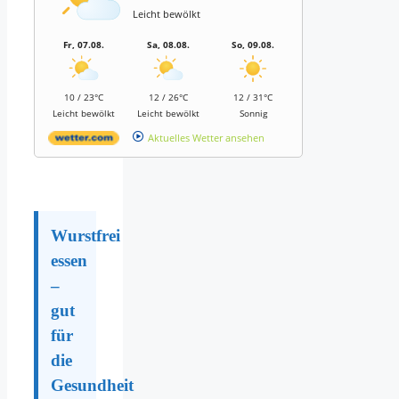
Leicht bewölkt
Fr, 07.08.
Sa, 08.08.
So, 09.08.
10 / 23°C
12 / 26°C
12 / 31°C
Leicht bewölkt
Leicht bewölkt
Sonnig
Aktuelles Wetter ansehen
Wurstfrei
essen
–
gut
für
die
Gesundheit