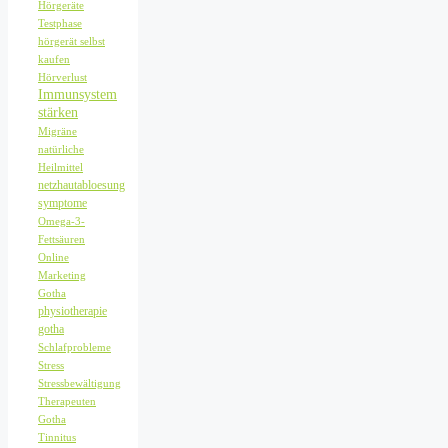
Hörgeräte
Testphase
hörgerät selbst
kaufen
Hörverlust
Immunsystem
stärken
Migräne
natürliche
Heilmittel
netzhautabloesung
symptome
Omega-3-
Fettsäuren
Online
Marketing
Gotha
physiotherapie
gotha
Schlafprobleme
Stress
Stressbewältigung
Therapeuten
Gotha
Tinnitus