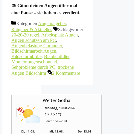
👁
Gönn deinen Augen öfter mal
eine Pause – sie haben es verdient.
Kategorien
Augenratgeber
,
Ratgeber & Aktuelles
Schlagwörter
20-20-20 regel
,
Arbeitsplatz Augen
,
Augen schützen am PC
,
Augenbelastung Computer
,
Bildschirmarbeit Augen
,
Bildschirmbrille
,
Blaulichtfilter
,
Monitor augenschonend
,
Sehprobleme durch PC
,
trockene
Augen Bildschirm
2 Kommentare
Wetter Gotha
Montag, 10.08.2026
17 / 31°C
Leicht bewölkt
Di, 11.08.
Mi, 12.08.
Do, 13.08.