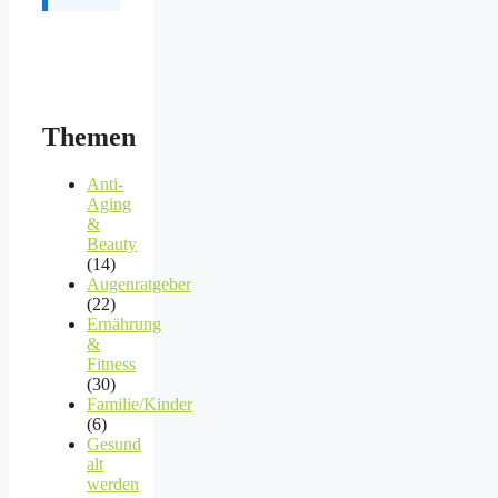
Themen
Anti-
Aging
&
Beauty
(14)
Augenratgeber
(22)
Ernährung
&
Fitness
(30)
Familie/Kinder
(6)
Gesund
alt
werden