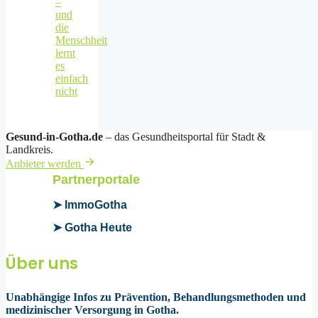
–
und
die
Menschheit
lernt
es
einfach
nicht
Gesund-in-Gotha.de
– das Gesundheitsportal für Stadt &
Landkreis.
Anbieter werden
Partnerportale
➤ ImmoGotha
➤ Gotha Heute
Über uns
Unabhängige Infos zu Prävention, Behandlungsmethoden und
medizinischer Versorgung in Gotha.