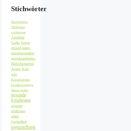
Stichwörter
Akupunktur
Alzheimer
vorbeugen
Apotheke
Gotha
Augen
gesund halten
augengesundheit
augenkrankheiten
Bildschirmarbeit
Augen
Brille
oder
Kontaktlinsen
Ernährungstipps
fitness gotha
gesunde
Ernährung
gesunde
ernährung
gotha
Gesundheit
gesundheit