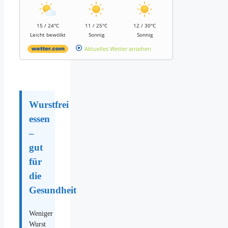
15 / 24°C
11 / 25°C
12 / 30°C
Leicht bewölkt
Sonnig
Sonnig
Aktuelles Wetter ansehen
Wurstfrei
essen
–
gut
für
die
Gesundheit
Weniger
Wurst