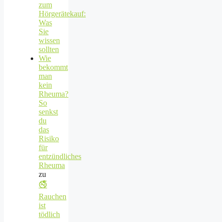
zum
Hörgerätekauf:
Was
Sie
wissen
sollten
Wie
bekommt
man
kein
Rheuma?
So
senkst
du
das
Risiko
für
entzündliches
Rheuma
zu
🚭
Rauchen
ist
tödlich