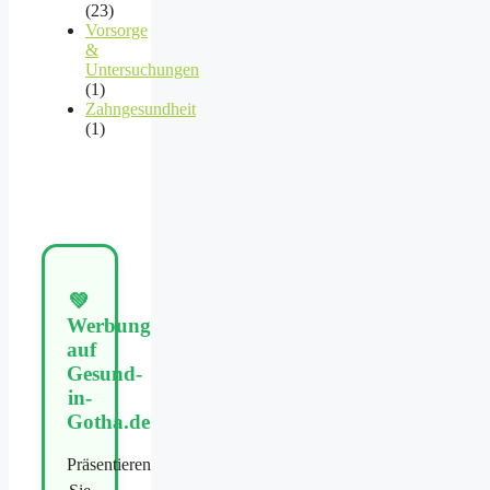
(23)
Vorsorge
&
Untersuchungen
(1)
Zahngesundheit
(1)
💚
Werbung
auf
Gesund-
in-
Gotha.de
Präsentieren