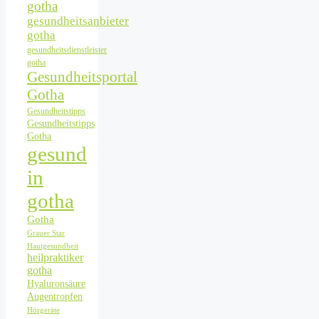
gotha
gesundheitsanbieter
gotha
gesundheitsdienstleister
gotha
Gesundheitsportal
Gotha
Gesundheitstipps
Gesundheitstipps
Gotha
gesund
in
gotha
Gotha
Grauer Star
Hautgesundheit
heilpraktiker
gotha
Hyaluronsäure
Augentropfen
Hörgeräte