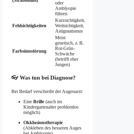
(Strabismus)
oder
Amblyopie
führen
Kurzsichtigkeit,
Fehlsichtigkeiten
Weitsichtigkeit,
Astigmatismus
Meist
genetisch, z. B.
Rot-Grün-
Farbsinnstörung
Schwäche
(betrifft eher
Jungen)
👓 Was tun bei Diagnose?
Bei Bedarf verschreibt der Augenarzt:
Eine
Brille
(auch im
Kindergartenalter problemlos
möglich)
Okklusionstherapie
(Abkleben des besseren Auges
bei Amblyopie)