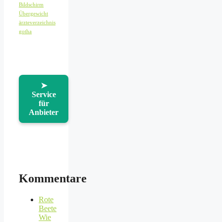
Bildschirm
Übergewicht
ärzteverzeichnis
gotha
➤
Service
für
Anbieter
Kommentare
Rote
Beete
Wie