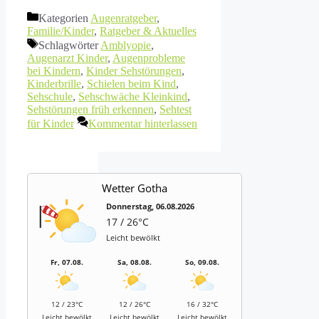
Kategorien
Augenratgeber
,
Familie/Kinder
,
Ratgeber & Aktuelles
Schlagwörter
Amblyopie
,
Augenarzt Kinder
,
Augenprobleme
bei Kindern
,
Kinder Sehstörungen
,
Kinderbrille
,
Schielen beim Kind
,
Sehschule
,
Sehschwäche Kleinkind
,
Sehstörungen früh erkennen
,
Sehtest
für Kinder
Kommentar hinterlassen
Wetter Gotha
Donnerstag, 06.08.2026
17 / 26°C
Leicht bewölkt
Fr, 07.08.
Sa, 08.08.
So, 09.08.
12 / 23°C
12 / 26°C
16 / 32°C
Leicht bewölkt
Leicht bewölkt
Leicht bewölkt