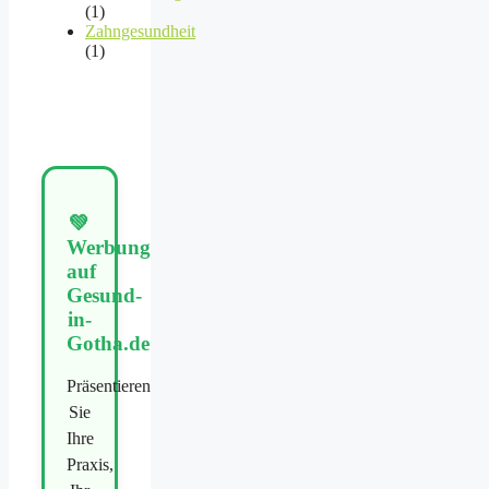
(1)
Zahngesundheit
(1)
💚
Werbung
auf
Gesund-
in-
Gotha.de
Präsentieren
Sie
Ihre
Praxis,