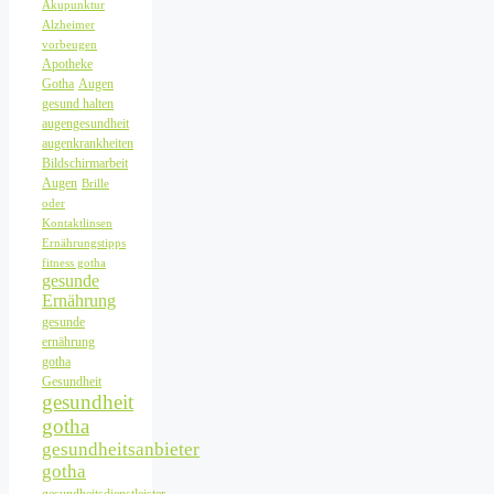
Akupunktur
Alzheimer
vorbeugen
Apotheke
Gotha
Augen
gesund halten
augengesundheit
augenkrankheiten
Bildschirmarbeit
Augen
Brille
oder
Kontaktlinsen
Ernährungstipps
fitness gotha
gesunde
Ernährung
gesunde
ernährung
gotha
Gesundheit
gesundheit
gotha
gesundheitsanbieter
gotha
gesundheitsdienstleister