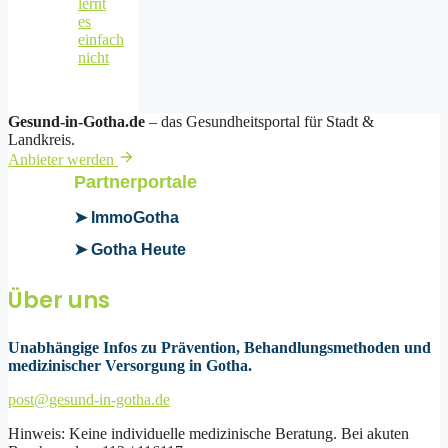
lernt
es
einfach
nicht
Gesund-in-Gotha.de
– das Gesundheitsportal für Stadt &
Landkreis.
Anbieter werden
Partnerportale
➤ ImmoGotha
➤ Gotha Heute
Über uns
Unabhängige Infos zu Prävention, Behandlungsmethoden und
medizinischer Versorgung in Gotha.
post@gesund-in-gotha.de
Hinweis: Keine individuelle medizinische Beratung. Bei akuten