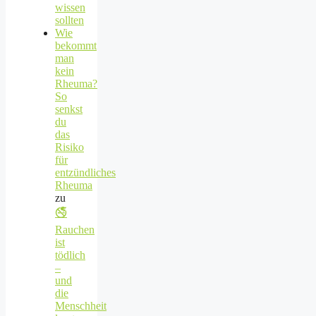
wissen
sollten
Wie
bekommt
man
kein
Rheuma?
So
senkst
du
das
Risiko
für
entzündliches
Rheuma
zu
🚭
Rauchen
ist
tödlich
–
und
die
Menschheit