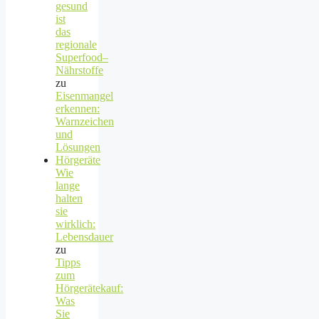
gesund
ist
das
regionale
Superfood–
Nährstoffe
zu
Eisenmangel
erkennen:
Warnzeichen
und
Lösungen
Hörgeräte
Wie
lange
halten
sie
wirklich:
Lebensdauer
zu
Tipps
zum
Hörgerätekauf:
Was
Sie