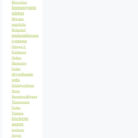
Hörverlust
Immunsystem
stärken
Migräne
natürliche
Heilmittel
netzhautabloesung
symptome
Omega-3-
Fettsäuren
Online
Marketing
Gotha
physiotherapie
gotha
Schlafprobleme
Stress
Stressbewältigung
Therapeuten
Gotha
Tinnitus
trockene
augen
trockene
Augen