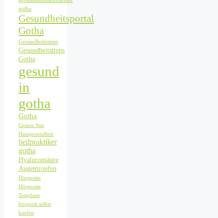
gotha
Gesundheitsportal
Gotha
Gesundheitstipps
Gesundheitstipps
Gotha
gesund
in
gotha
Gotha
Grauer Star
Hautgesundheit
heilpraktiker
gotha
Hyaluronsäure
Augentropfen
Hörgeräte
Hörgeräte
Testphase
hörgerät selbst
kaufen