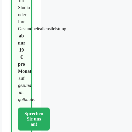
Ihr
Studio
oder
Ihre
Gesundheitsdienstleistung
ab
nur
19
€
pro
Monat
auf
gesund-
in-
gotha.de
.
Sprechen
Sie uns
an!