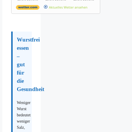
Aktuelles Wetter ansehen
Wurstfrei
essen
–
gut
für
die
Gesundheit
Weniger
Wurst
bedeutet
weniger
Salz,