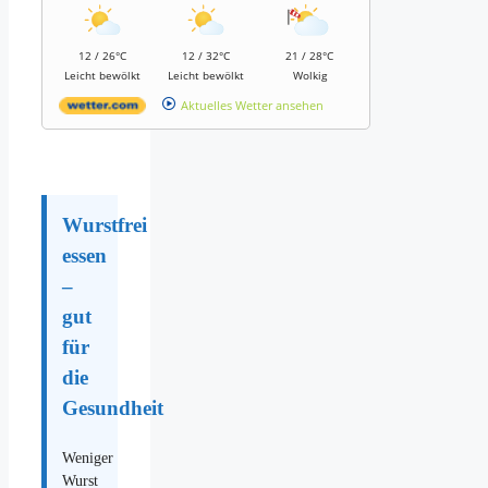
12 / 26°C
12 / 32°C
21 / 28°C
Leicht bewölkt
Leicht bewölkt
Wolkig
Aktuelles Wetter ansehen
Wurstfrei
essen
–
gut
für
die
Gesundheit
Weniger
Wurst