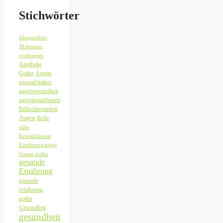
Stichwörter
Akupunktur
Alzheimer
vorbeugen
Apotheke
Gotha
Augen
gesund halten
augengesundheit
augenkrankheiten
Bildschirmarbeit
Augen
Brille
oder
Kontaktlinsen
Ernährungstipps
fitness gotha
gesunde
Ernährung
gesunde
ernährung
gotha
Gesundheit
gesundheit