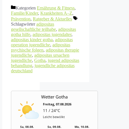
Kategorien
Ernährung & Fitness
,
Familie/Kinder
,
Krankheiten A–Z
,
Prävention
,
Ratgeber & Aktuelles
Schlagwörter
adipositas
gesellschaftliche teilhabe
,
adipositas
gotha hilfe
,
adipositas jugendalter
,
adipositas kinder gotha
,
adipositas
operation jugendliche
,
adipositas
psychische folgen
,
adipositas therapie
jugendliche
,
adipositas ursachen
jugendliche
,
Gotha
,
jugend adipositas
behandlung
,
jugendliche adipositas
deutschland
Wetter Gotha
Freitag, 07.08.2026
11 / 24°C
Leicht bewölkt
Sa, 08.08.
So, 09.08.
Mo, 10.08.