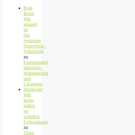
Rote
Beete
Wie
gesund
ist
das
regionale
Superfood–
Nährstoffe
zu
Eisenmangel
erkennen:
Warnzeichen
und
Lösungen
Hörgeräte
Wie
lange
halten
sie
wirklich:
Lebensdauer
zu
Tipps