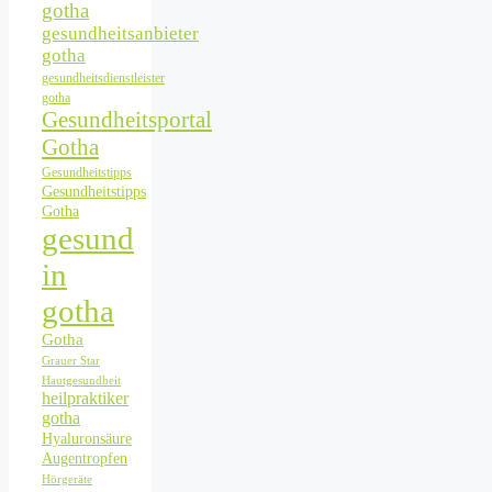
gotha
gesundheitsanbieter
gotha
gesundheitsdienstleister
gotha
Gesundheitsportal
Gotha
Gesundheitstipps
Gesundheitstipps
Gotha
gesund
in
gotha
Gotha
Grauer Star
Hautgesundheit
heilpraktiker
gotha
Hyaluronsäure
Augentropfen
Hörgeräte