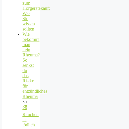
zum
Hörgerätekauf:
Was
Sie
wissen
sollten
Wie
bekommt
man
kein
Rheuma?
So
senkst
du
das
Risiko
für
entzündliches
Rheuma
zu
🚭
Rauchen
ist
tödlich