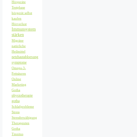
Hörgeräte
Testphase
hörgerät selbst
kaufen
Hörverlust
Immunsystem
stärken
Migräne
natürliche
Heilmittel
netzhautabloesung
symptome
Omega-3-
Fettsäuren
Online
Marketing
Gotha
physiotherapie
gotha
Schlafprobleme
Stress
Stressbewältigung
Therapeuten
Gotha
Tinnitus