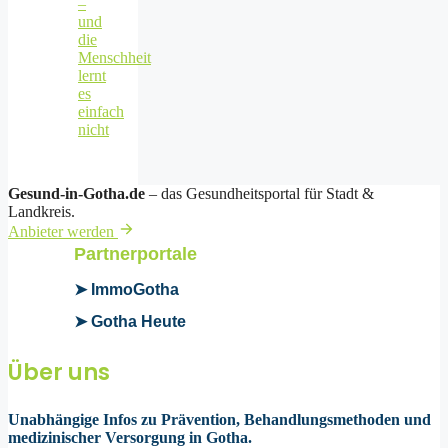
–
und
die
Menschheit
lernt
es
einfach
nicht
Gesund-in-Gotha.de
– das Gesundheitsportal für Stadt &
Landkreis.
Anbieter werden
Partnerportale
➤ ImmoGotha
➤ Gotha Heute
Über uns
Unabhängige Infos zu Prävention, Behandlungsmethoden und
medizinischer Versorgung in Gotha.