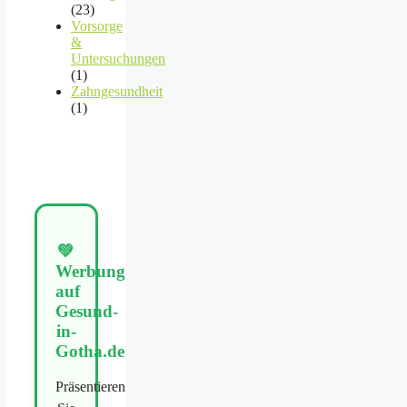
(23)
Vorsorge
&
Untersuchungen
(1)
Zahngesundheit
(1)
💚
Werbung
auf
Gesund-
in-
Gotha.de
Präsentieren