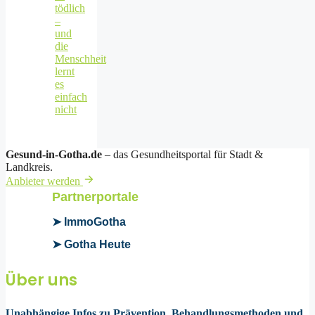
tödlich
–
und
die
Menschheit
lernt
es
einfach
nicht
Gesund-in-Gotha.de
– das Gesundheitsportal für Stadt &
Landkreis.
Anbieter werden
Partnerportale
➤ ImmoGotha
➤ Gotha Heute
Über uns
Unabhängige Infos zu Prävention, Behandlungsmethoden und