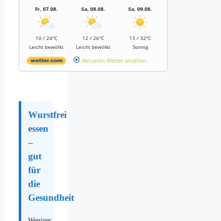
Fr, 07.08.
Sa, 08.08.
So, 09.08.
10 / 24°C
12 / 26°C
13 / 32°C
Leicht bewölkt
Leicht bewölkt
Sonnig
Aktuelles Wetter ansehen
Wurstfrei
essen
–
gut
für
die
Gesundheit
Weniger