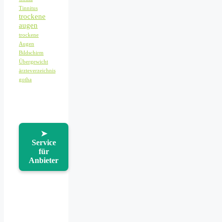
Tinnitus
trockene
augen
trockene
Augen
Bildschirm
Übergewicht
ärzteverzeichnis
gotha
➤
Service
für
Anbieter