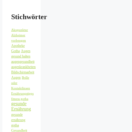
Stichwörter
Akupunktur
Alzheimer
vorbeugen
Apotheke
Gotha
Augen
gesund halten
augengesundheit
augenkrankheiten
Bildschirmarbeit
Augen
Brille
oder
Kontaktlinsen
Ernährungstipps
fitness gotha
gesunde
Ernährung
gesunde
ernährung
gotha
Gesundheit