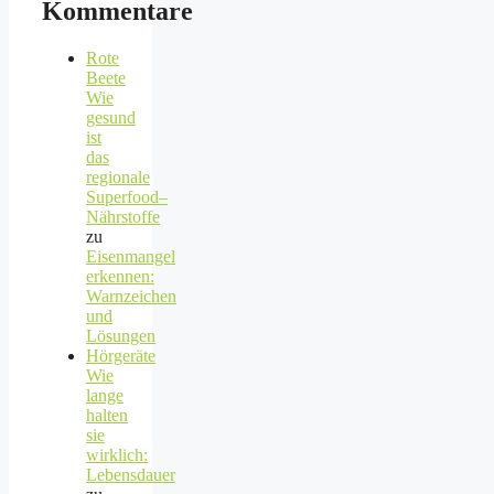
Kommentare
Rote
Beete
Wie
gesund
ist
das
regionale
Superfood–
Nährstoffe
zu
Eisenmangel
erkennen:
Warnzeichen
und
Lösungen
Hörgeräte
Wie
lange
halten
sie
wirklich:
Lebensdauer