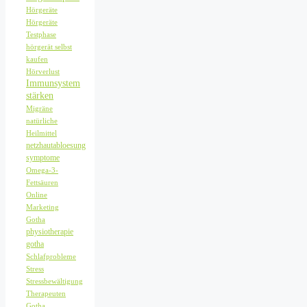
Hörgeräte
Hörgeräte
Testphase
hörgerät selbst
kaufen
Hörverlust
Immunsystem
stärken
Migräne
natürliche
Heilmittel
netzhautabloesung
symptome
Omega-3-
Fettsäuren
Online
Marketing
Gotha
physiotherapie
gotha
Schlafprobleme
Stress
Stressbewältigung
Therapeuten
Gotha