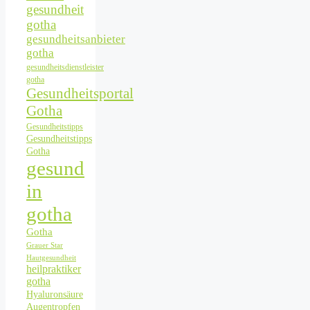
gesundheit
gotha
gesundheitsanbieter
gotha
gesundheitsdienstleister
gotha
Gesundheitsportal
Gotha
Gesundheitstipps
Gesundheitstipps
Gotha
gesund
in
gotha
Gotha
Grauer Star
Hautgesundheit
heilpraktiker
gotha
Hyaluronsäure
Augentropfen