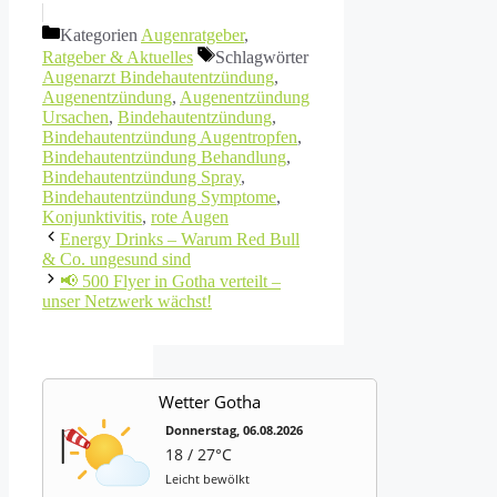
Kategorien
Augenratgeber
,
Ratgeber & Aktuelles
Schlagwörter
Augenarzt Bindehautentzündung
,
Augenentzündung
,
Augenentzündung
Ursachen
,
Bindehautentzündung
,
Bindehautentzündung Augentropfen
,
Bindehautentzündung Behandlung
,
Bindehautentzündung Spray
,
Bindehautentzündung Symptome
,
Konjunktivitis
,
rote Augen
Energy Drinks – Warum Red Bull
& Co. ungesund sind
📢 500 Flyer in Gotha verteilt –
unser Netzwerk wächst!
Wetter Gotha
Donnerstag, 06.08.2026
18 / 27°C
Leicht bewölkt